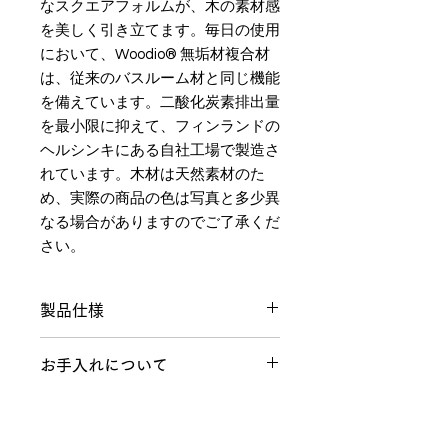
なスクエアフォルムが、木の素材感
を美しく引き立てます。毎日の使用
において、Woodio® 無垢材複合材
は、従来のバスルーム材と同じ機能
を備えています。二酸化炭素排出量
を最小限に抑えて、フィンランドの
ヘルシンキにある自社工場で製造さ
れています。木材は天然素材のた
め、実際の商品の色は写真と多少異
なる場合がありますのでご了承くだ
さい。
製品仕様
製造メーカー：
お手入れについて
Woodio（ウッディオ）
必要に応じて、湿らせた柔らかい布と
製品保証
中性に研磨剤を含まない食器用洗剤ま
製造国：
たは石鹸でWoodio洗面台を清掃して