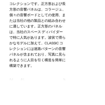
コレクションです。正方形および長
方形の音響パネルは、コラージュ、
個々の音響ボードとしての使用、ま
たは当社の他の製品との組み合わせ
に適しています。正方形のパネル
は、当社のスペース ディバイダー
で特に人気があります。波状で滑ら
かなモデルに加えて、CLASSIC コ
レクションには迷路パターンの音響
パネルが含まれており、写真に見ら
れるように人目を引く構造を簡単に
構築できます。
製品仕様
固定
ビス／マジックテープ
素材(表面）
店舗情報
お問い合わせ
PET素材 硬質フェルト