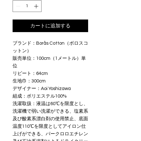
カートに追加する
ブランド：Borås Cotton（ボロスコ
ットン）

販売単位：100cm（1メートル）単
位

リピート：64cm

生地巾：300cm

デザイナー：Aoi Yoshizawa

組成：ポリエステル100%

洗濯取扱：液温は60℃を限度とし、
洗濯機で弱い洗濯ができる、塩素系
及び酸素系漂白剤の使用禁止、底面
温度110℃を限度としてアイロン仕
上げができる、パークロロエチレン