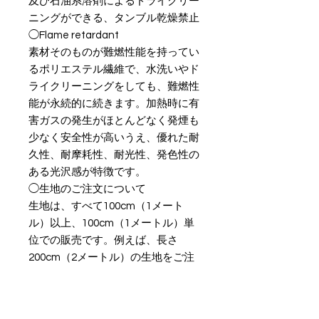
及び石油系溶剤によるドライクリー
ニングができる、タンブル乾燥禁止

◯Flame retardant

素材そのものが難燃性能を持ってい
るポリエステル繊維で、水洗いやド
ライクリーニングをしても、難燃性
能が永続的に続きます。加熱時に有
害ガスの発生がほとんどなく発煙も
少なく安全性が高いうえ、優れた耐
久性、耐摩耗性、耐光性、発色性の
ある光沢感が特徴です。

◯生地のご注文について

生地は、すべて100cm（1メート
ル）以上、100cm（1メートル）単
位での販売です。例えば、長さ
200cm（2メートル）の生地をご注
文の場合は、数量「2」を選択くだ
さい。