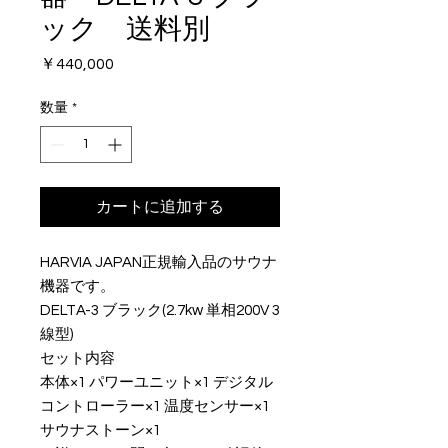
ック 送料別
価
￥440,000
格
数量
*
カートに追加する
HARVIA JAPAN正規輸入品のサウナ
機器です。
DELTA-3 ブラック(2.7kw 単相200V 3
線型)
セット内容
本体×1 パワーユニット×1 デジタル
コントローラー×1 温度センサー×1
サウナストーン×1