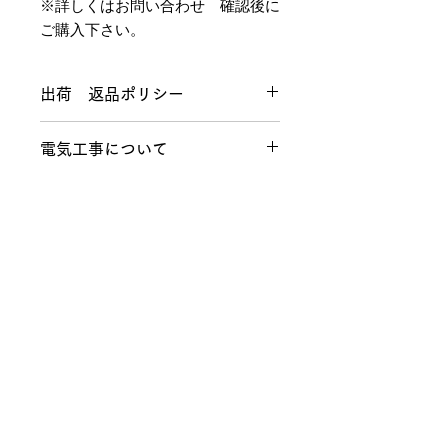
※詳しくはお問い合わせ 確認後に
ご購入下さい。
出荷 返品ポリシー
ご注文確定の前に 在庫確認をお願い
電気工事について
いたします。
商品の発送はご入金確認後 約3週間
電気工事は通常責任施工で弊社の指定
以内に発送致します。精密機械の輸送
電気工事店にて施工いたします。お客
のため ご入金後のキャンセルは基本
様側の電気工事を行うイレギュラーの
的にお断りいたしますが どうしても
店舗情報
お問い合わせ
場合は 施工前 施工後の工事の確認
の場合 商品代金の20%のキャンセル
を
料をご請求させて頂きます。注文確定
施工写真と電話での聞き取りにより正
特別商取引法に基づく表記
後に商品の検品 倉庫からの
確な工事が出来ているか確認させて頂
発送 返品後の商品の確認等に費用が
く事をご了承ください。
掛かる事を
RYUBEI （株式会社 立米）
※サウナ施工 電気工事が必要な場合
ご理解頂きご購入お願いいたします。
FIKA DECOR（フィーカデコール）
は別途お見積いたします。
HARVIA（サウナディーラー静岡）
営業時間 10:00〜18:00
（土日は予約制
090-5864-9345
おざき）
〒422-8046 静岡県静岡市駿河区中島 321-2